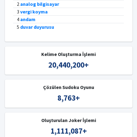
2
analog bilgisayar
3
vergi koyma
4
andam
5
duvar duyurusu
Kelime Oluşturma İşlemi
20,440,200
+
Çözülen Sudoku Oyunu
8,763
+
Oluşturulan Joker İşlemi
1,111,087
+