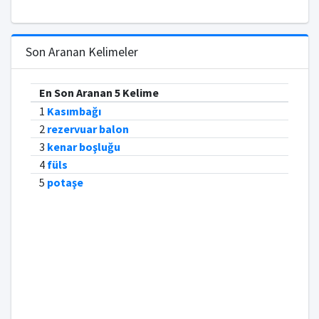
Son Aranan Kelimeler
En Son Aranan 5 Kelime
1
Kasımbağı
2
rezervuar balon
3
kenar boşluğu
4
füls
5
potaşe