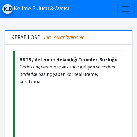
Kelime Bulucu & Avcısı
KERAFİLOSEL
İng.
keraphyllocele
BSTS / Veteriner Hekimliği Terimleri Sözlüğü
Paries ungulae
nin iç yüzünde gelişen ve
corium
parietis
e basınç yapan korneal üreme,
keratoma.