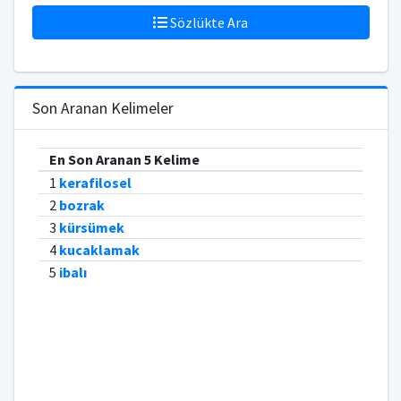
Sözlükte Ara
Son Aranan Kelimeler
En Son Aranan 5 Kelime
1
kerafilosel
2
bozrak
3
kürsümek
4
kucaklamak
5
ibalı