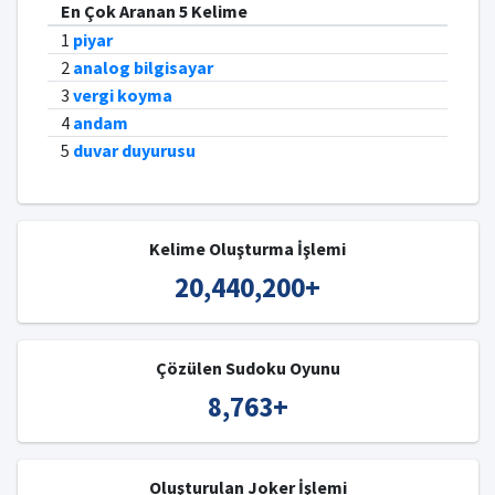
En Çok Aranan 5 Kelime
1
piyar
2
analog bilgisayar
3
vergi koyma
4
andam
5
duvar duyurusu
Kelime Oluşturma İşlemi
20,440,200
+
Çözülen Sudoku Oyunu
8,763
+
Oluşturulan Joker İşlemi