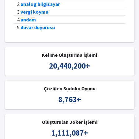
2
analog bilgisayar
3
vergi koyma
4
andam
5
duvar duyurusu
Kelime Oluşturma İşlemi
20,440,200
+
Çözülen Sudoku Oyunu
8,763
+
Oluşturulan Joker İşlemi
1,111,087
+