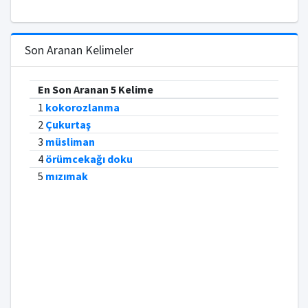
Son Aranan Kelimeler
En Son Aranan 5 Kelime
1
kokorozlanma
2
Çukurtaş
3
müsliman
4
örümcekağı doku
5
mızımak