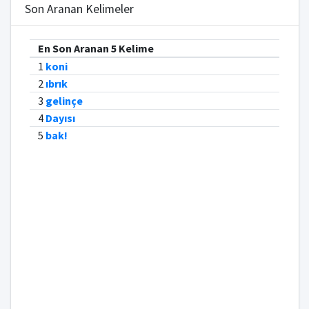
Son Aranan Kelimeler
En Son Aranan 5 Kelime
1
koni
2
ıbrık
3
gelinçe
4
Dayısı
5
bak!