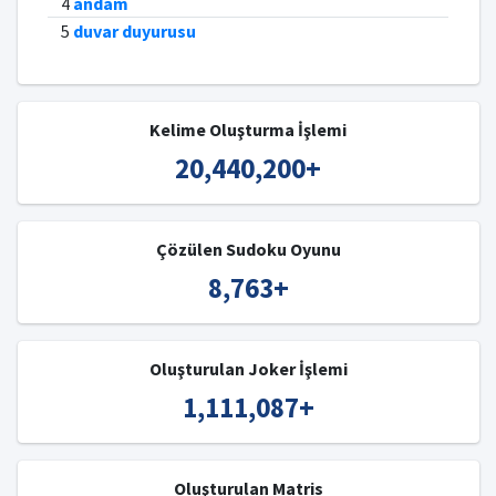
4
andam
5
duvar duyurusu
Kelime Oluşturma İşlemi
20,440,200
+
Çözülen Sudoku Oyunu
8,763
+
Oluşturulan Joker İşlemi
1,111,087
+
Oluşturulan Matris