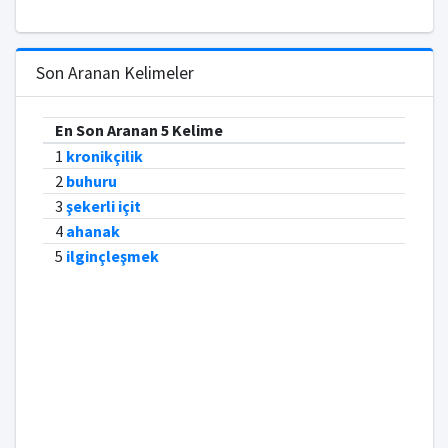
Son Aranan Kelimeler
En Son Aranan 5 Kelime
1
kronikçilik
2
buhuru
3
şekerli içit
4
ahanak
5
ilginçleşmek