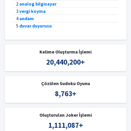
2
analog bilgisayar
3
vergi koyma
4
andam
5
duvar duyurusu
Kelime Oluşturma İşlemi
20,440,200
+
Çözülen Sudoku Oyunu
8,763
+
Oluşturulan Joker İşlemi
1,111,087
+