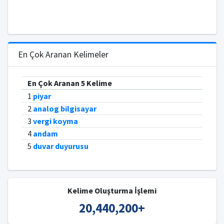
En Çok Aranan Kelimeler
En Çok Aranan 5 Kelime
1
piyar
2
analog bilgisayar
3
vergi koyma
4
andam
5
duvar duyurusu
Kelime Oluşturma İşlemi
20,440,200
+