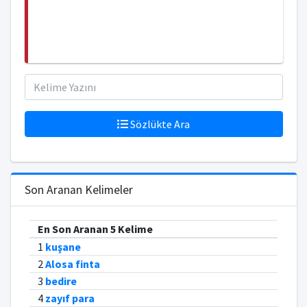
Sözlükte Ara
Son Aranan Kelimeler
En Son Aranan 5 Kelime
1
kuşane
2
Alosa finta
3
bedire
4
zayıf para