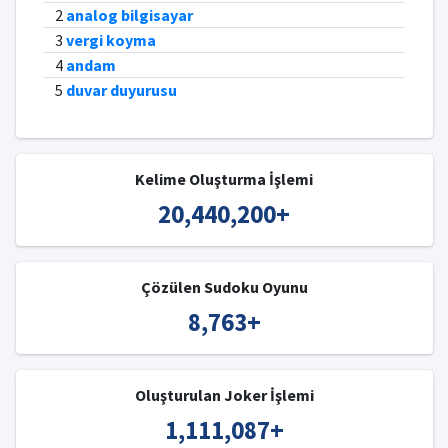
2
analog bilgisayar
3
vergi koyma
4
andam
5
duvar duyurusu
Kelime Oluşturma İşlemi
20,440,200
+
Çözülen Sudoku Oyunu
8,763
+
Oluşturulan Joker İşlemi
1,111,087
+