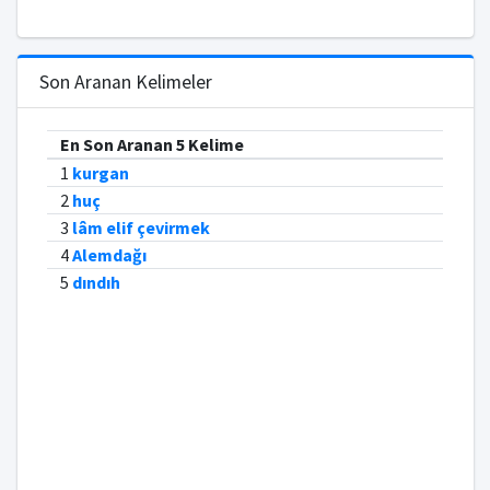
Son Aranan Kelimeler
En Son Aranan 5 Kelime
1
kurgan
2
huç
3
lâm elif çevirmek
4
Alemdağı
5
dındıh