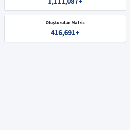
1,111,087
+
Oluşturulan Matris
416,691
+