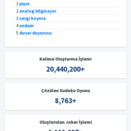
1
piyar
2
analog bilgisayar
3
vergi koyma
4
andam
5
duvar duyurusu
Kelime Oluşturma İşlemi
20,440,200
+
Çözülen Sudoku Oyunu
8,763
+
Oluşturulan Joker İşlemi