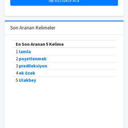
Sözlükte Ara
Son Aranan Kelimeler
En Son Aranan 5 Kelime
1
lamla
2
poşetlenmek
3
predileksiyon
4
ek özek
5
Ulakbey