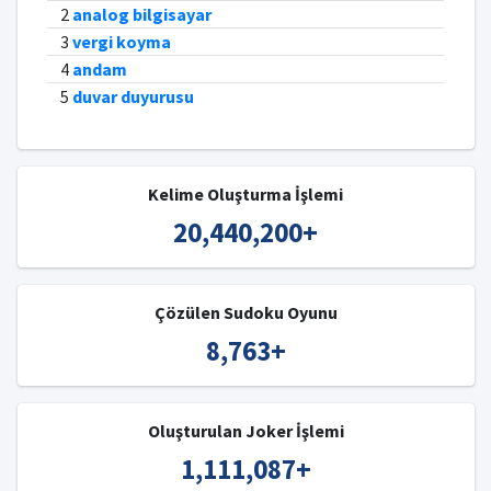
2
analog bilgisayar
3
vergi koyma
4
andam
5
duvar duyurusu
Kelime Oluşturma İşlemi
20,440,200
+
Çözülen Sudoku Oyunu
8,763
+
Oluşturulan Joker İşlemi
1,111,087
+