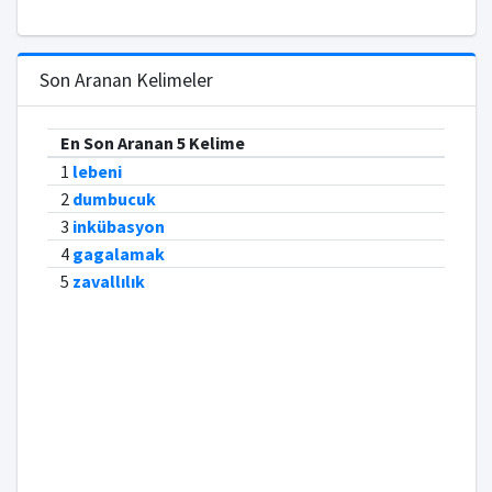
Son Aranan Kelimeler
En Son Aranan 5 Kelime
1
lebeni
2
dumbucuk
3
inkübasyon
4
gagalamak
5
zavallılık