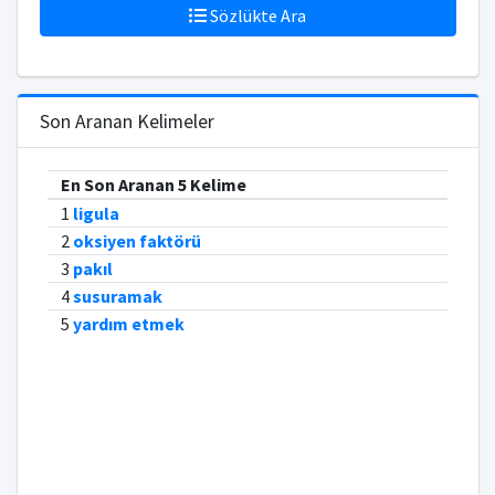
Sözlükte Ara
Son Aranan Kelimeler
En Son Aranan 5 Kelime
1
ligula
2
oksiyen faktörü
3
pakıl
4
susuramak
5
yardım etmek