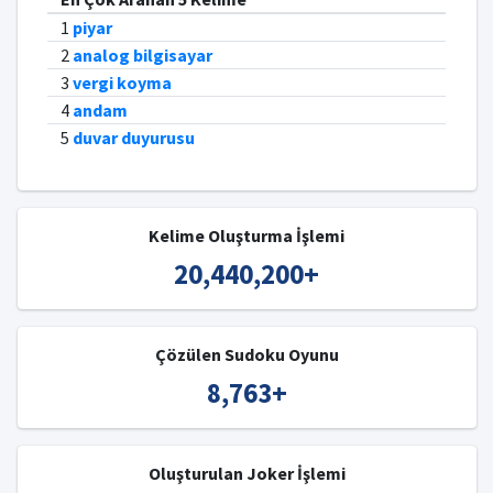
1
piyar
2
analog bilgisayar
3
vergi koyma
4
andam
5
duvar duyurusu
Kelime Oluşturma İşlemi
20,440,200
+
Çözülen Sudoku Oyunu
8,763
+
Oluşturulan Joker İşlemi