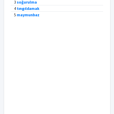
3
soğurulma
4
tıngıldamak
5
maymunbaz