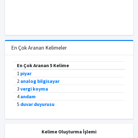
En Çok Aranan Kelimeler
En Çok Aranan 5 Kelime
1
piyar
2
analog bilgisayar
3
vergi koyma
4
andam
5
duvar duyurusu
Kelime Oluşturma İşlemi