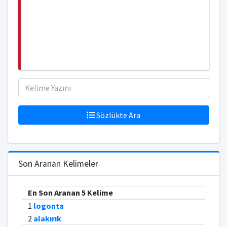
Sözlükte Ara
Son Aranan Kelimeler
En Son Aranan 5 Kelime
1
logonta
2
alakırık