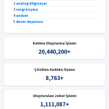
2
analog bilgisayar
3
vergi koyma
4
andam
5
duvar duyurusu
Kelime Oluşturma İşlemi
20,440,200
+
Çözülen Sudoku Oyunu
8,763
+
Oluşturulan Joker İşlemi
1,111,087
+