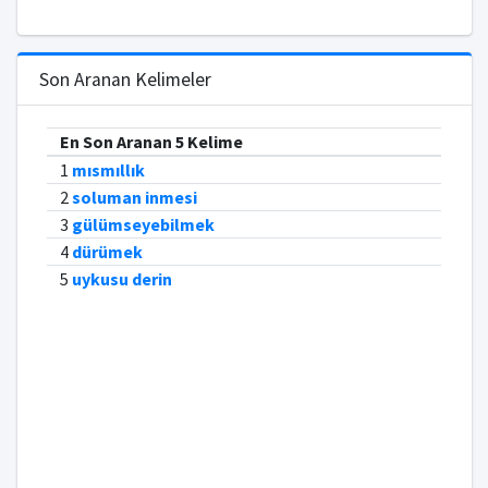
Son Aranan Kelimeler
En Son Aranan 5 Kelime
1
mısmıllık
2
soluman inmesi
3
gülümseyebilmek
4
dürümek
5
uykusu derin