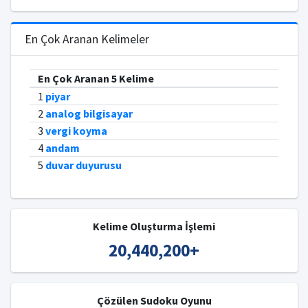
En Çok Aranan Kelimeler
En Çok Aranan 5 Kelime
1
piyar
2
analog bilgisayar
3
vergi koyma
4
andam
5
duvar duyurusu
Kelime Oluşturma İşlemi
20,440,200
+
Çözülen Sudoku Oyunu