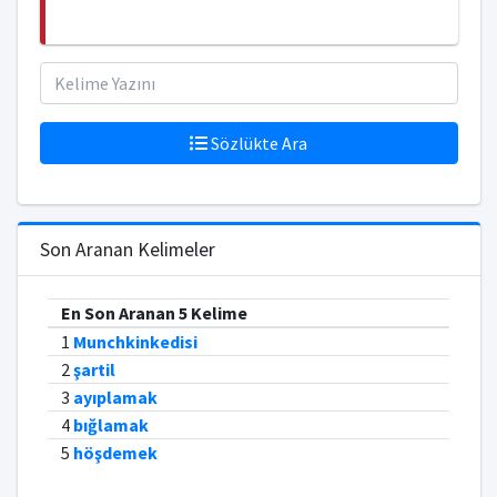
Sözlükte Ara
Son Aranan Kelimeler
En Son Aranan 5 Kelime
1
Munchkinkedisi
2
şartil
3
ayıplamak
4
bığlamak
5
höşdemek