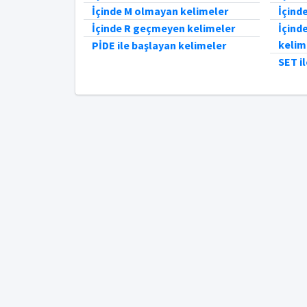
İçinde M olmayan kelimeler
İçind
İçinde R geçmeyen kelimeler
İçind
kelim
PİDE ile başlayan kelimeler
SET i