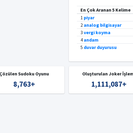
En Çok Aranan 5 Kelime
1
piyar
2
analog bilgisayar
3
vergi koyma
4
andam
5
duvar duyurusu
Çözülen Sudoku Oyunu
Oluşturulan Joker İşle
8,763
+
1,111,087
+