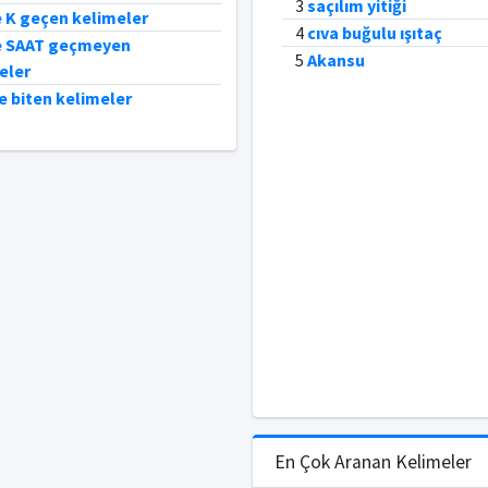
3
saçılım yitiği
e K geçen kelimeler
4
cıva buğulu ışıtaç
e SAAT geçmeyen
5
Akansu
eler
le biten kelimeler
En Çok Aranan Kelimeler