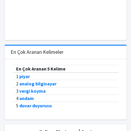
En Çok Aranan Kelimeler
En Çok Aranan 5 Kelime
1
piyar
2
analog bilgisayar
3
vergi koyma
4
andam
5
duvar duyurusu