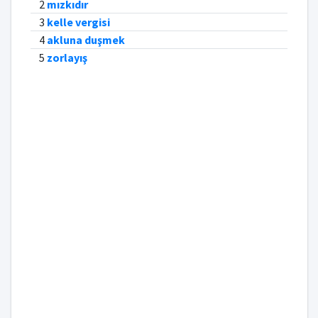
2
mızkıdır
3
kelle vergisi
4
akluna duşmek
5
zorlayış