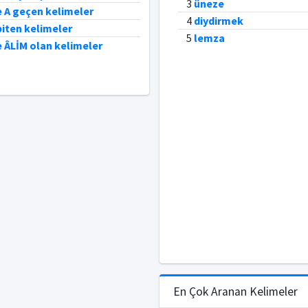
3
üneze
e A geçen kelimeler
4
diydirmek
 biten kelimeler
5
lemza
e ÂLİM olan kelimeler
En Çok Aranan Kelimeler