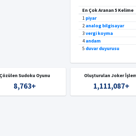
En Çok Aranan 5 Kelime
1
piyar
2
analog bilgisayar
3
vergi koyma
4
andam
5
duvar duyurusu
Çözülen Sudoku Oyunu
Oluşturulan Joker İşle
8,763
+
1,111,087
+