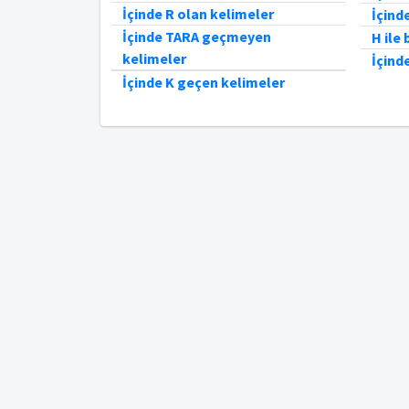
İçinde R olan kelimeler
İçind
İçinde TARA geçmeyen
H ile
kelimeler
İçind
İçinde K geçen kelimeler