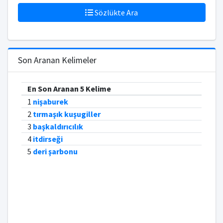
Sözlükte Ara
Son Aranan Kelimeler
En Son Aranan 5 Kelime
1
nişaburek
2
tırmaşık kuşugiller
3
başkaldırıcılık
4
itdirseği
5
deri şarbonu