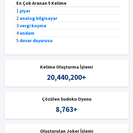
En Çok Aranan 5 Kelime
1
piyar
2
analog bilgisayar
3
vergi koyma
4
andam
5
duvar duyurusu
Kelime Oluşturma İşlemi
20,440,200
+
Çözülen Sudoku Oyunu
8,763
+
Oluşturulan Joker İşlemi