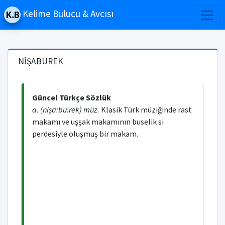
Kelime Bulucu & Avcısı
NİŞABUREK
Güncel Türkçe Sözlük
a. (nişa:bu:rek) müz.
Klasik Türk müziğinde rast
makamı ve uşşak makamının buselik si
perdesiyle oluşmuş bir makam.