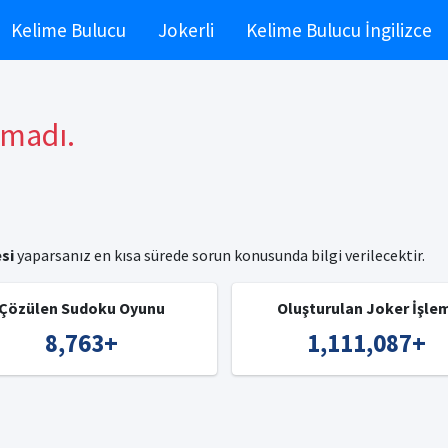
Kelime Bulucu
Jokerli
Kelime Bulucu İngilizce
amadı.
si
yaparsanız en kısa sürede sorun konusunda bilgi verilecektir.
Çözülen Sudoku Oyunu
Oluşturulan Joker İşle
8,763
+
1,111,087
+