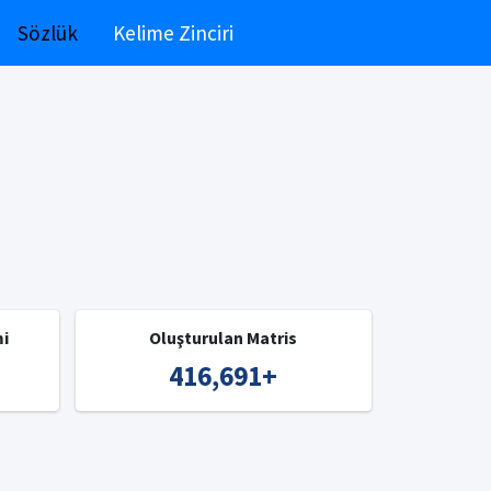
Sözlük
Kelime Zinciri
mi
Oluşturulan Matris
416,691
+