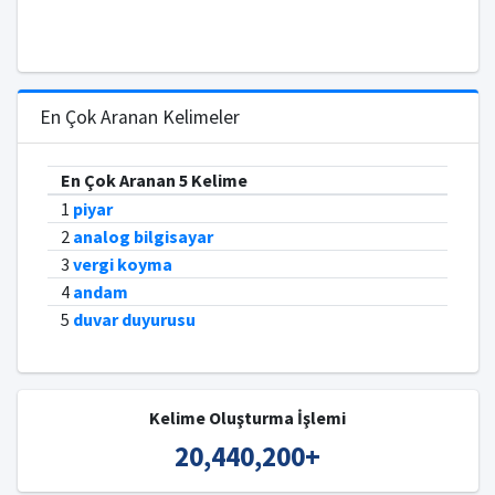
En Çok Aranan Kelimeler
En Çok Aranan 5 Kelime
1
piyar
2
analog bilgisayar
3
vergi koyma
4
andam
5
duvar duyurusu
Kelime Oluşturma İşlemi
20,440,200
+