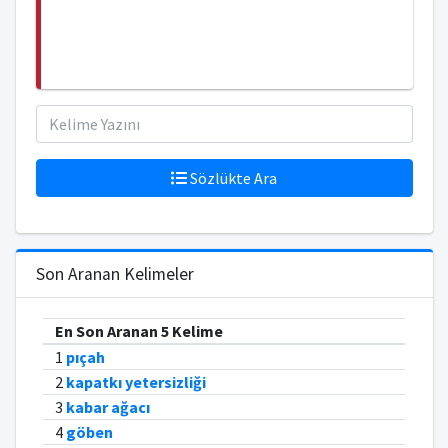
Sözlükte Ara
Son Aranan Kelimeler
En Son Aranan 5 Kelime
1
pıçah
2
kapatkı yetersizliği
3
kabar ağacı
4
göben