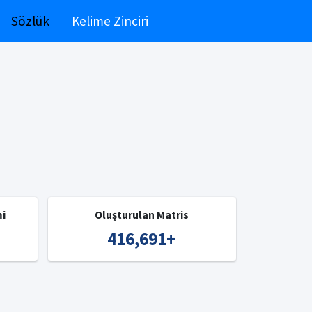
Sözlük
Kelime Zinciri
mi
Oluşturulan Matris
416,691
+