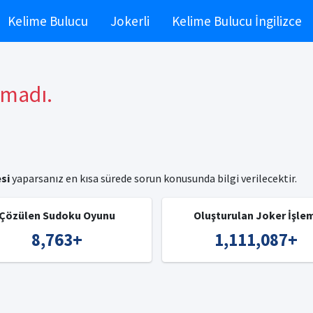
Kelime Bulucu
Jokerli
Kelime Bulucu İngilizce
amadı.
si
yaparsanız en kısa sürede sorun konusunda bilgi verilecektir.
Çözülen Sudoku Oyunu
Oluşturulan Joker İşle
8,763
+
1,111,087
+