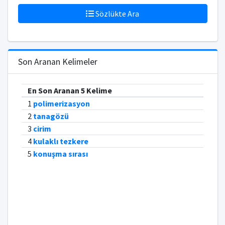
Sözlükte Ara
Son Aranan Kelimeler
En Son Aranan 5 Kelime
1
polimerizasyon
2
tanagözü
3
cirim
4
kulaklı tezkere
5
konuşma sırası