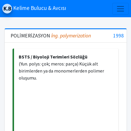
Kelime Bulucu & Avcısı
POLİMERİZASYON
İng.
polymerization
1998
BSTS / Biyoloji Terimleri Sözlüğü
(Yun. polys: çok; meros: parça) Küçük alt
birimlerden ya da monomerlerden polimer
oluşumu.