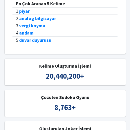
En Çok Aranan 5 Kelime
1
piyar
2
analog bilgisayar
3
vergi koyma
4
andam
5
duvar duyurusu
Kelime Oluşturma İşlemi
20,440,200
+
Çözülen Sudoku Oyunu
8,763
+
Oluşturulan Joker İşlemi