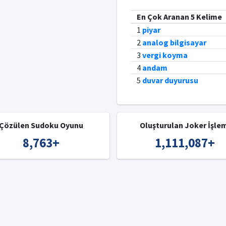
En Çok Aranan 5 Kelime
1
piyar
2
analog bilgisayar
3
vergi koyma
4
andam
5
duvar duyurusu
Çözülen Sudoku Oyunu
Oluşturulan Joker İşle
8,763
+
1,111,087
+