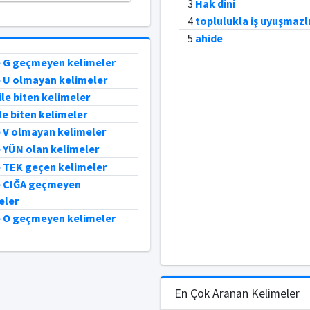
3
Hak dini
4
toplulukla iş uyuşmazlı
5
ahide
e G geçmeyen kelimeler
e U olmayan kelimeler
le biten kelimeler
le biten kelimeler
e V olmayan kelimeler
e YÜN olan kelimeler
e TEK geçen kelimeler
e CIĞA geçmeyen
eler
e O geçmeyen kelimeler
En Çok Aranan Kelimeler