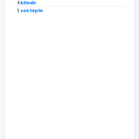
4
kilindir
5
son teşrin