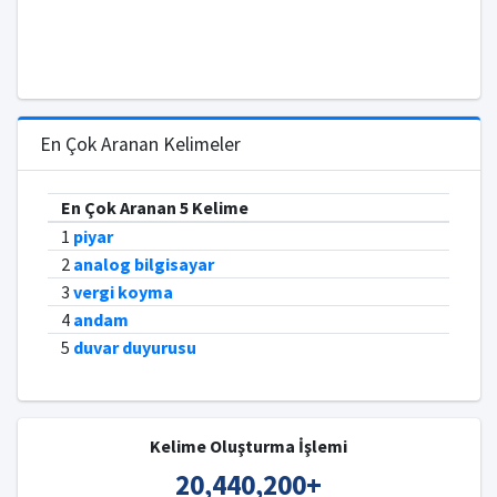
En Çok Aranan Kelimeler
En Çok Aranan 5 Kelime
1
piyar
2
analog bilgisayar
3
vergi koyma
4
andam
5
duvar duyurusu
Kelime Oluşturma İşlemi
20,440,200
+