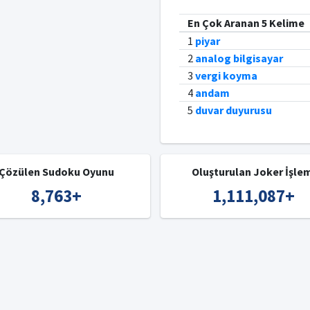
En Çok Aranan 5 Kelime
1
piyar
2
analog bilgisayar
3
vergi koyma
4
andam
5
duvar duyurusu
Çözülen Sudoku Oyunu
Oluşturulan Joker İşle
8,763
+
1,111,087
+