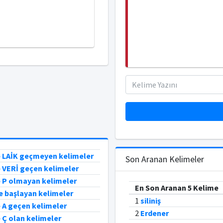
e LAİK geçmeyen kelimeler
Son Aranan Kelimeler
e VERİ geçen kelimeler
e P olmayan kelimeler
En Son Aranan 5 Kelime
le başlayan kelimeler
1
siliniş
e A geçen kelimeler
2
Erdener
e Ç olan kelimeler