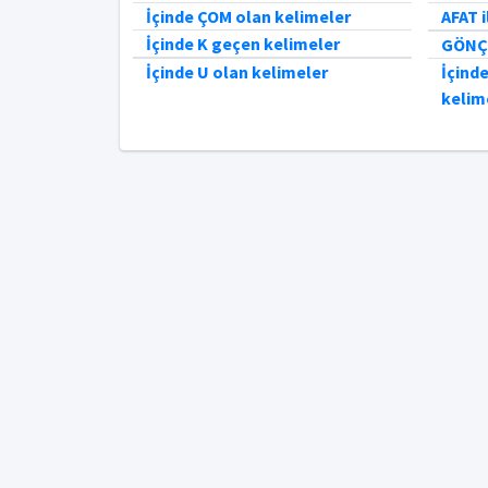
İçinde ÇOM olan kelimeler
AFAT 
İçinde K geçen kelimeler
GÖNÇ 
İçinde U olan kelimeler
İçind
kelim