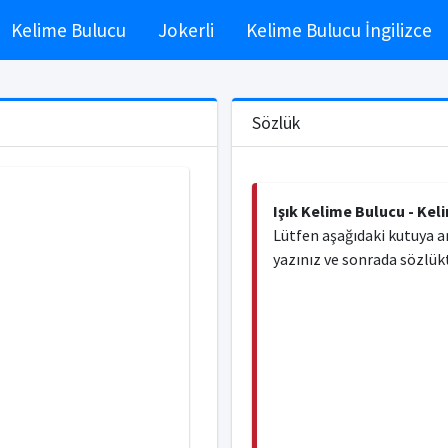
Kelime Bulucu
Jokerli
Kelime Bulucu İngilizce
Sözlük
Işık Kelime Bulucu - Kel
Lütfen aşağıdaki kutuya a
yazınız ve sonrada sözlükt