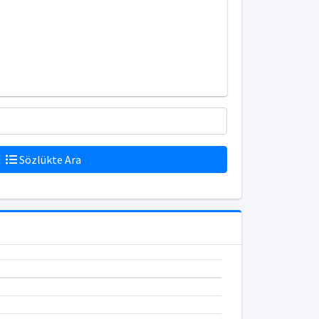
Sözlükte Ara