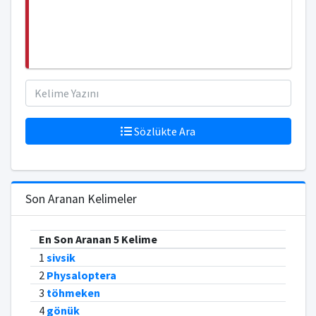
Sözlükte Ara
Son Aranan Kelimeler
En Son Aranan 5 Kelime
1
sivsik
2
Physaloptera
3
töhmeken
4
gönük