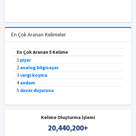
En Çok Aranan Kelimeler
En Çok Aranan 5 Kelime
1
piyar
2
analog bilgisayar
3
vergi koyma
4
andam
5
duvar duyurusu
Kelime Oluşturma İşlemi
20,440,200
+