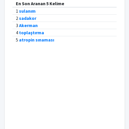
En Son Aranan 5 Kelime
1
sulanım
2
sadakor
3
Akerman
4
toplaştırma
5
atropin sınaması