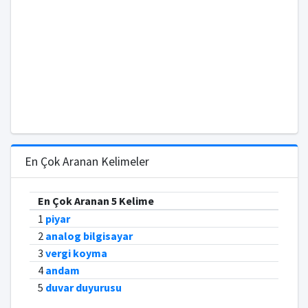
En Çok Aranan Kelimeler
En Çok Aranan 5 Kelime
1
piyar
2
analog bilgisayar
3
vergi koyma
4
andam
5
duvar duyurusu