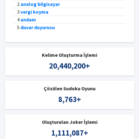
2
analog bilgisayar
3
vergi koyma
4
andam
5
duvar duyurusu
Kelime Oluşturma İşlemi
20,440,200
+
Çözülen Sudoku Oyunu
8,763
+
Oluşturulan Joker İşlemi
1,111,087
+