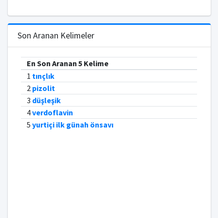
Son Aranan Kelimeler
En Son Aranan 5 Kelime
1
tınçlık
2
pizolit
3
düşleşik
4
verdoflavin
5
yurtiçi ilk günah önsavı