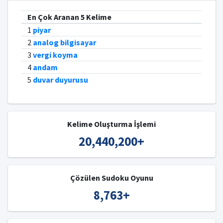
En Çok Aranan 5 Kelime
1
piyar
2
analog bilgisayar
3
vergi koyma
4
andam
5
duvar duyurusu
Kelime Oluşturma İşlemi
20,440,200
+
Çözülen Sudoku Oyunu
8,763
+