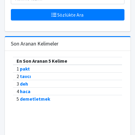
Sözlükte Ara
Son Aranan Kelimeler
En Son Aranan 5 Kelime
1
pakt
2
tavcı
3
deh
4
haca
5
demetletmek