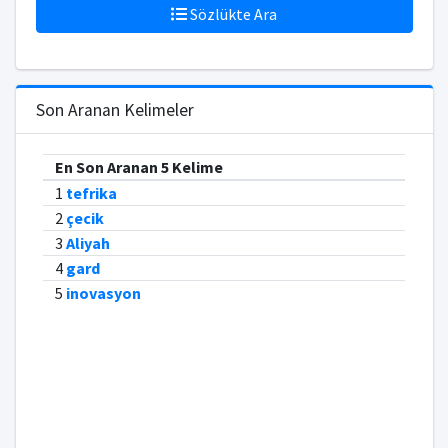
Sözlükte Ara
Son Aranan Kelimeler
En Son Aranan 5 Kelime
1
tefrika
2
çecik
3
Aliyah
4
gard
5
inovasyon