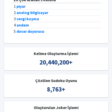
1
piyar
2
analog bilgisayar
3
vergi koyma
4
andam
5
duvar duyurusu
Kelime Oluşturma İşlemi
20,440,200
+
Çözülen Sudoku Oyunu
8,763
+
Oluşturulan Joker İşlemi