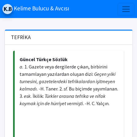
Kelime Bulucu & Avcısı
TEFRİKA
Güncel Türkçe Sözlük
a.
1. Gazete veya dergilerde çıkan, birbirini
tamamlayan yazılardan oluşan dizi:
Geçen yılki
turnesini, gazetelerdeki tefrikalardan işitmeyen
kalmadı. -
H. Taner. 2.
sf.
Bu biçimde yayımlanan.
3.
esk.
İkilik:
Türkler arasına tefrika ve nifak
koymak için de hürriyet vermişti. -
H. C. Yalçın.