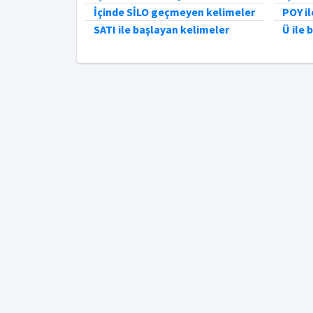
İçinde SİLO geçmeyen kelimeler
POY il
SATI ile başlayan kelimeler
Ü ile 