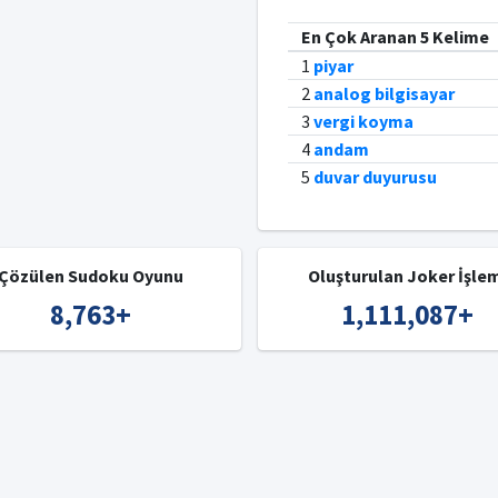
En Çok Aranan 5 Kelime
1
piyar
2
analog bilgisayar
3
vergi koyma
4
andam
5
duvar duyurusu
Çözülen Sudoku Oyunu
Oluşturulan Joker İşle
8,763
+
1,111,087
+