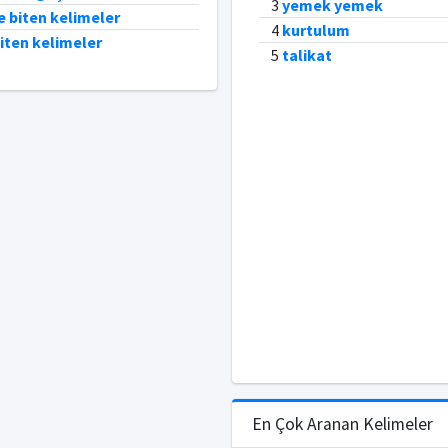
3
yemek yemek
e biten kelimeler
4
kurtulum
biten kelimeler
5
talikat
En Çok Aranan Kelimeler