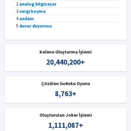
2
analog bilgisayar
3
vergi koyma
4
andam
5
duvar duyurusu
Kelime Oluşturma İşlemi
20,440,200
+
Çözülen Sudoku Oyunu
8,763
+
Oluşturulan Joker İşlemi
1,111,087
+