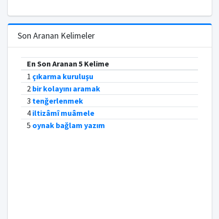
Son Aranan Kelimeler
En Son Aranan 5 Kelime
1
çıkarma kuruluşu
2
bir kolayını aramak
3
tenğerlenmek
4
iltizâmî muâmele
5
oynak bağlam yazım