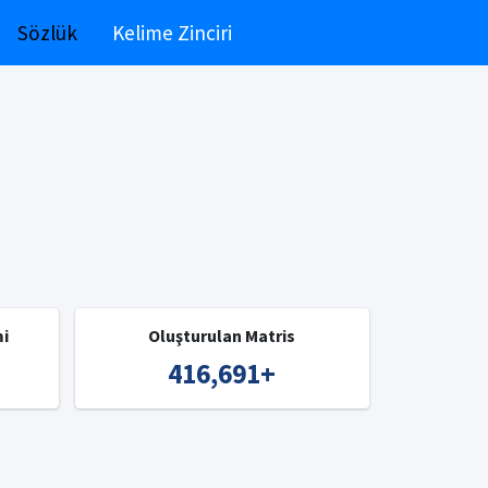
Sözlük
Kelime Zinciri
mi
Oluşturulan Matris
416,691
+