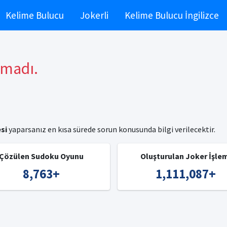
Kelime Bulucu
Jokerli
Kelime Bulucu İngilizce
amadı.
si
yaparsanız en kısa sürede sorun konusunda bilgi verilecektir.
Çözülen Sudoku Oyunu
Oluşturulan Joker İşle
8,763
+
1,111,087
+