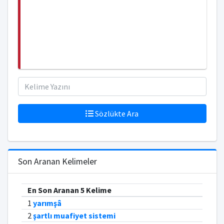
Sözlükte Ara
Son Aranan Kelimeler
En Son Aranan 5 Kelime
1
yarımşâ
2
şartlı muafiyet sistemi