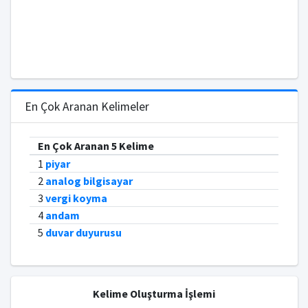
En Çok Aranan Kelimeler
En Çok Aranan 5 Kelime
1
piyar
2
analog bilgisayar
3
vergi koyma
4
andam
5
duvar duyurusu
Kelime Oluşturma İşlemi