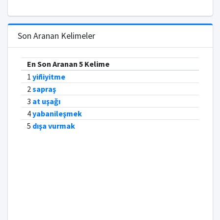
Son Aranan Kelimeler
En Son Aranan 5 Kelime
1
yiñiyitme
2
sapraş
3
at uşağı
4
yabanileşmek
5
dışa vurmak