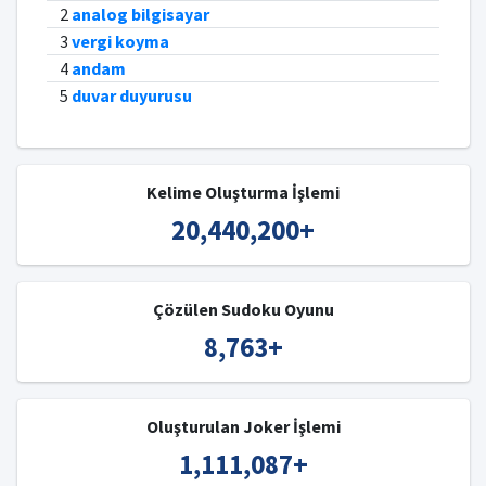
2
analog bilgisayar
3
vergi koyma
4
andam
5
duvar duyurusu
Kelime Oluşturma İşlemi
20,440,200
+
Çözülen Sudoku Oyunu
8,763
+
Oluşturulan Joker İşlemi
1,111,087
+